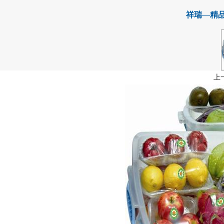
祥瑞—精
上