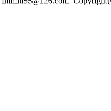
minliu55@126.com Copyr