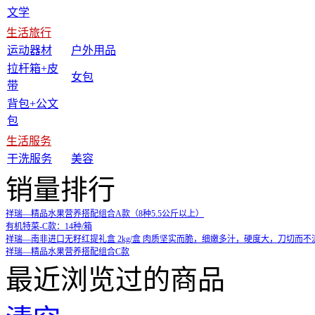
文学
生活旅行
运动器材
户外用品
拉杆箱+皮
女包
带
背包+公文
包
生活服务
干洗服务
美容
销量排行
祥瑞—精品水果营养搭配组合A款（8种5.5公斤以上）
有机特菜-C款：14种/箱
祥瑞—南非进口无籽红提礼盒 2kg/盒 肉质坚实而脆，细嫩多汁，硬度大，刀切而
祥瑞—精品水果营养搭配组合C款
最近浏览过的商品