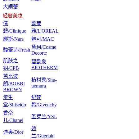
大闸蟹
轻奢美妆
倩
欧莱
碧/Clinique
雅/L'OREAL
娜斯/Nars
魅可/MAC
黛珂/Cosme
馥蕾诗/Fresh
Decorte
肌肤之
碧欧泉
BIOTHERM
钥/CPB
芭比波
植村秀/Shu-
朗/BOBBI
uemura
BROWN
资生
纪梵
堂/Shiseido
希/Givenchy
香奈
圣罗兰/YSL
儿/Chanel
娇
迪奥/Dior
兰/Guerlain