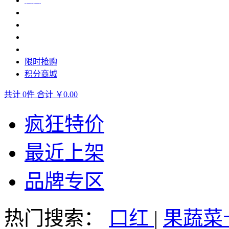
首页
生活食品
休闲食品
生鲜水产
轻奢美妆
限时抢购
积分商城
共计
0
件
合计
￥0.00
疯狂特价
最近上架
品牌专区
热门搜索：
口红
|
果蔬菜