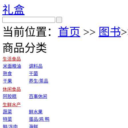
礼盒
当前位置：
首页
>>
图书
>
商品分类
生活食品
米面粮油
调料品
熟食
干菌
干果
养生/茶品
休闲食品
阿胶糕
百事休闲
生鲜水产
蔬菜
鲜水果
特菜
蛋品/鸡 鸭
鲜/冻肉
海鲜