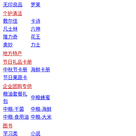
无印良品
罗莱
个护清洁
敷尔佳
卡诗
凡士林
六神
隆力奇
花王
奥妙
力士
地方特产
节日礼品卡册
中秋节卡册
海鲜卡册
节日果蔬卡
企业团购专供
粮油套餐礼
中粮蜂蜜
包
中粮-干菌
中粮-海鲜
中粮-食用油
中粮-大米
图书
学习类
小说