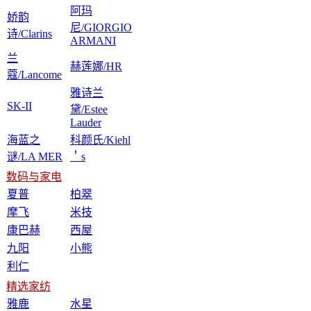
阿玛
娇韵
尼/GIORGIO
诗/Clarins
ARMANI
兰
赫莲娜/HR
蔻/Lancome
雅诗兰
SK-II
黛/Estee
Lauder
海蓝之
科颜氏/Kiehl
谜/LA MER
＇s
数码与家电
夏普
柏翠
摩飞
米技
康巴赫
西屋
九阳
小熊
利仁
精选家纺
雅鹿
水星