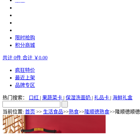
首页
生活食品
休闲食品
生鲜水产
轻奢美妆
限时抢购
积分商城
共计
0
件
合计
￥0.00
疯狂特价
最近上架
品牌专区
热门搜索：
口红
|
果蔬菜卡
|
保湿洗面奶
|
礼品卡
|
海鲜礼盒
当前位置:
首页
>>
生活食品
>>
熟食
>>
隆顺德熟食
>>隆顺德顺