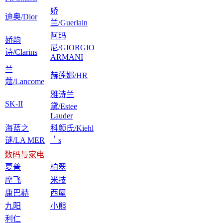
娇
迪奥/Dior
兰/Guerlain
阿玛
娇韵
尼/GIORGIO
诗/Clarins
ARMANI
兰
赫莲娜/HR
蔻/Lancome
雅诗兰
SK-II
黛/Estee
Lauder
海蓝之
科颜氏/Kiehl
谜/LA MER
＇s
数码与家电
夏普
柏翠
摩飞
米技
康巴赫
西屋
九阳
小熊
利仁