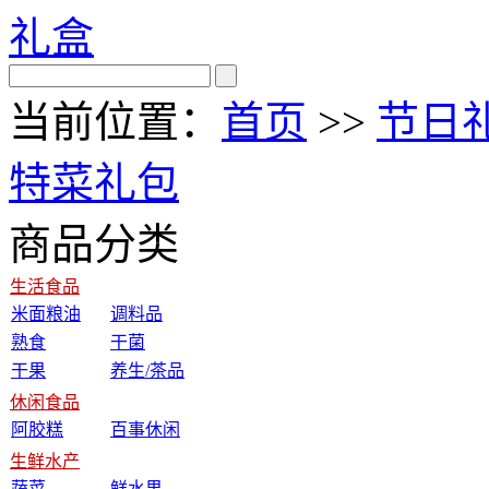
礼盒
当前位置：
首页
>>
节日
特菜礼包
商品分类
生活食品
米面粮油
调料品
熟食
干菌
干果
养生/茶品
休闲食品
阿胶糕
百事休闲
生鲜水产
蔬菜
鲜水果