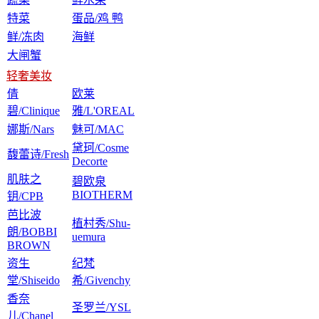
特菜
蛋品/鸡 鸭
鲜/冻肉
海鲜
大闸蟹
轻奢美妆
倩
欧莱
碧/Clinique
雅/L'OREAL
娜斯/Nars
魅可/MAC
黛珂/Cosme
馥蕾诗/Fresh
Decorte
肌肤之
碧欧泉
BIOTHERM
钥/CPB
芭比波
植村秀/Shu-
朗/BOBBI
uemura
BROWN
资生
纪梵
堂/Shiseido
希/Givenchy
香奈
圣罗兰/YSL
儿/Chanel