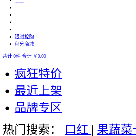
首页
生活食品
休闲食品
生鲜水产
轻奢美妆
限时抢购
积分商城
共计
0
件
合计
￥0.00
疯狂特价
最近上架
品牌专区
热门搜索：
口红
|
果蔬菜