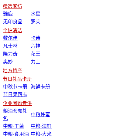
精选家纺
雅鹿
水星
无印良品
罗莱
个护清洁
敷尔佳
卡诗
凡士林
六神
隆力奇
花王
奥妙
力士
地方特产
节日礼品卡册
中秋节卡册
海鲜卡册
节日果蔬卡
企业团购专供
粮油套餐礼
中粮蜂蜜
包
中粮-干菌
中粮-海鲜
中粮-食用油
中粮-大米