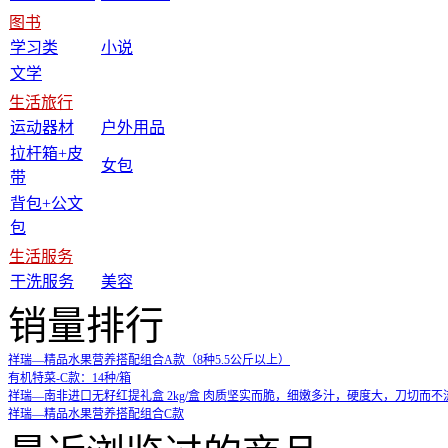
图书
学习类
小说
文学
生活旅行
运动器材
户外用品
拉杆箱+皮
女包
带
背包+公文
包
生活服务
干洗服务
美容
销量排行
祥瑞—精品水果营养搭配组合A款（8种5.5公斤以上）
有机特菜-C款：14种/箱
祥瑞—南非进口无籽红提礼盒 2kg/盒 肉质坚实而脆，细嫩多汁，硬度大，刀切而
祥瑞—精品水果营养搭配组合C款